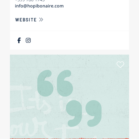
info@hopibonaire.com
ÜBER HOPIBONAIRE
WEBSITE
Als Fa