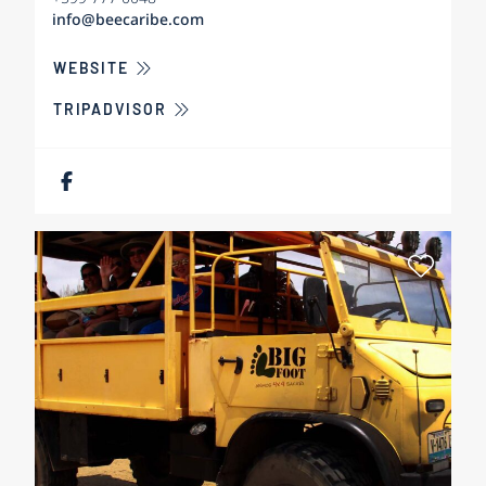
info@beecaribe.com
ÜBER BEE CARIBE ISLAND ESCAPE GAMES
WEBSITE
TRIPADVISOR
Als Fa