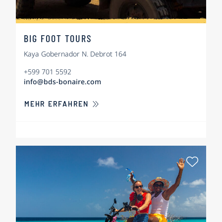
BIG FOOT TOURS
Kaya Gobernador N. Debrot 164
+599 701 5592
info@bds-bonaire.com
ÜBER BIG FOOT TOURS
MEHR ERFAHREN
Als Fa