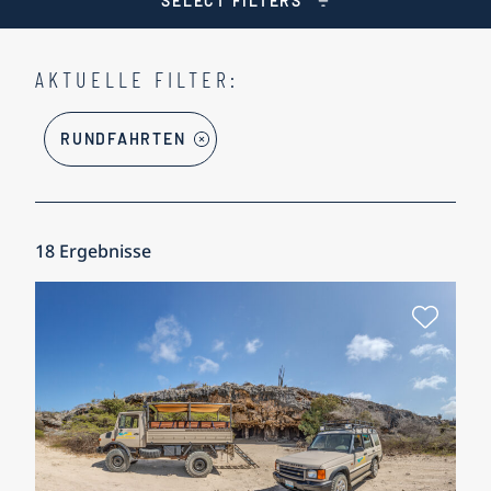
SELECT FILTERS
AKTUELLE FILTER:
RUNDFAHRTEN
18
Ergebnisse
Als Fa