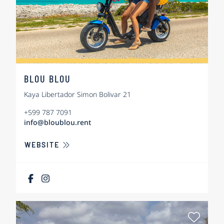
BLOU BLOU
Kaya Libertador Simon Bolivar 21
+599 787 7091
info@bloublou.rent
ÜBER BLOU BLOU
WEBSITE
Als Fa