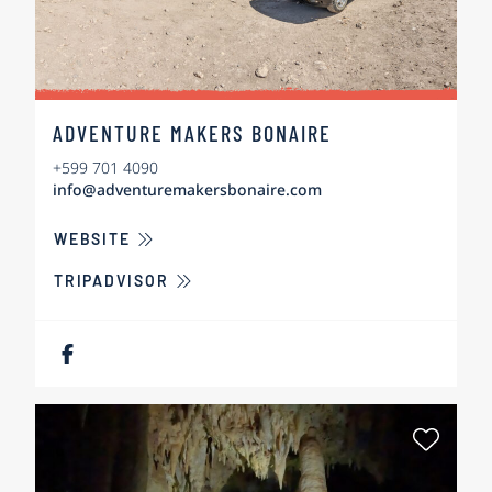
ADVENTURE MAKERS BONAIRE
+599 701 4090
info@adventuremakersbonaire.com
ÜBER ADVENTURE MAKERS BONAIRE
WEBSITE
TRIPADVISOR
Als Fa