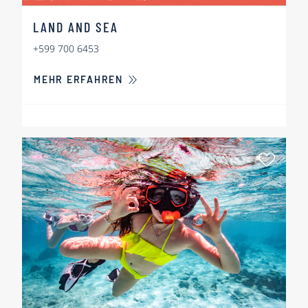
LAND AND SEA
+599 700 6453
ÜBER LAND AND SEA
MEHR ERFAHREN
Als Fa