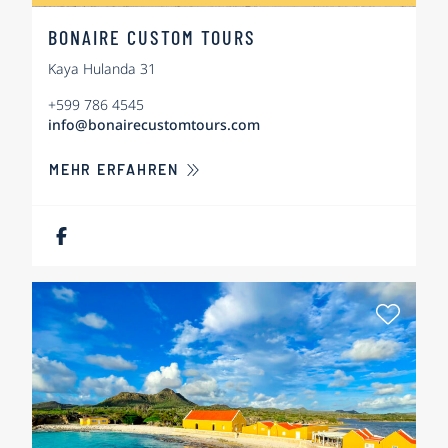
BONAIRE CUSTOM TOURS
Kaya Hulanda 31
+599 786 4545
info@bonairecustomtours.com
ÜBER BONAIRE CUSTOM TOURS
MEHR ERFAHREN
Als Fa