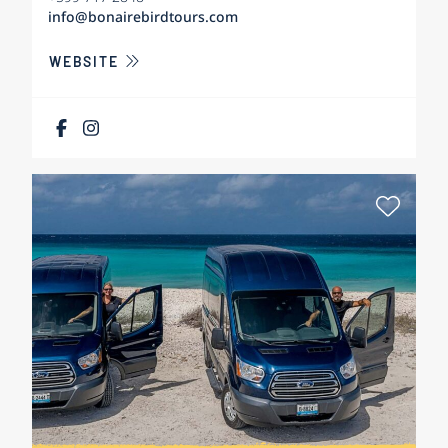
info@bonairebirdtours.com
ÜBER BONAIRE BIRD PHOTOGRAPHY TOUR
WEBSITE
Als Fa