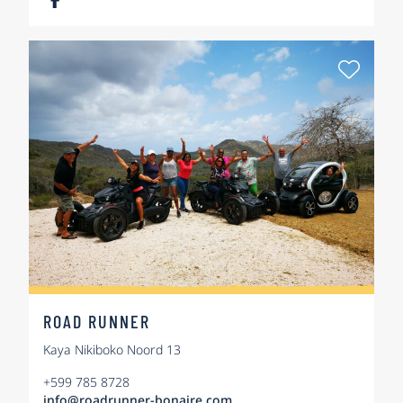
Als Fa
ROAD RUNNER
Kaya Nikiboko Noord 13
+599 785 8728
info@roadrunner-bonaire.com