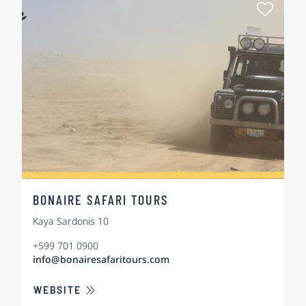
Als Fa
BONAIRE SAFARI TOURS
Kaya Sardonis 10
+599 701 0900
info@bonairesafaritours.com
ÜBER BONAIRE SAFARI TOURS
WEBSITE