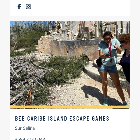
Als Fa
BEE CARIBE ISLAND ESCAPE GAMES
Sur Saliña
+599 777 0048