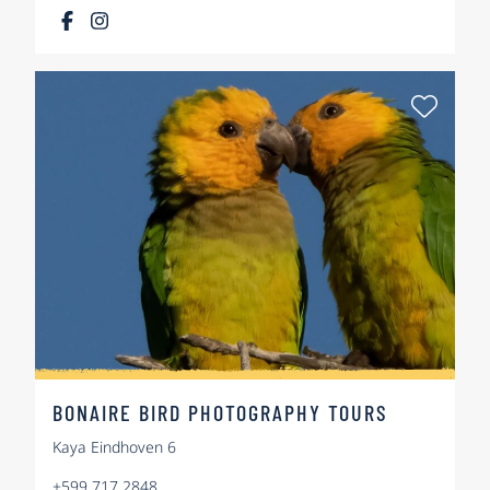
Als Fa
BONAIRE BIRD PHOTOGRAPHY TOURS
Kaya Eindhoven 6
+599 717 2848