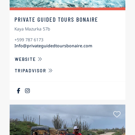
PRIVATE GUIDED TOURS BONAIRE
Kaya Mazurka 57b
+599 787 6173
Info@privateguidedtoursbonaire.com
ÜBER PRIVATE GUIDED TOURS BONAIRE
WEBSITE
TRIPADVISOR
Als Fa