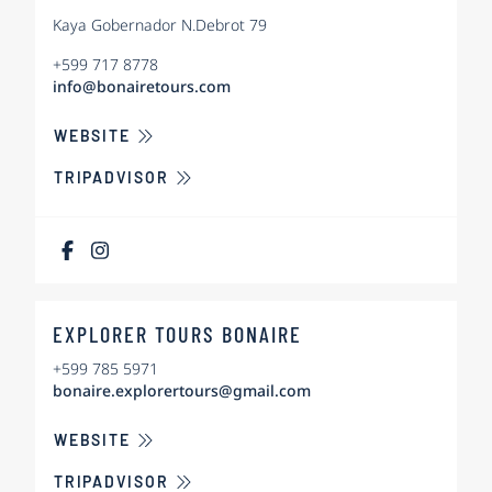
Kaya Gobernador N.Debrot 79
+599 717 8778
info@bonairetours.com
ÜBER BONAIRE TOURS AND VACATIONS
WEBSITE
TRIPADVISOR
Als Fa
EXPLORER TOURS BONAIRE
+599 785 5971
bonaire.explorertours@gmail.com
ÜBER EXPLORER TOURS BONAIRE
WEBSITE
TRIPADVISOR