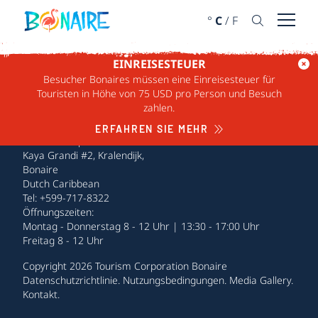
WEITER ZUM INHALT
°
C
/
F
Menü ö
EINREISESTEUER
Besucher Bonaires müssen eine Einreisesteuer für
Touristen in Höhe von 75 USD pro Person und Besuch
zahlen.
ERFAHREN SIE MEHR
Tourism Corporation Bonaire
Kaya Grandi #2, Kralendijk,
Bonaire
Dutch Caribbean
Tel: +599-717-8322
Öffnungszeiten:
Montag - Donnerstag 8 - 12 Uhr | 13:30 - 17:00 Uhr
Freitag 8 - 12 Uhr
Copyright 2026 Tourism Corporation Bonaire
Datenschutzrichtlinie
.
Nutzungsbedingungen
.
Media Gallery
.
Kontakt
.