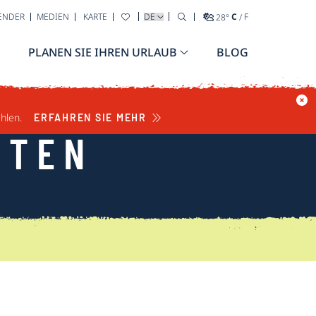
WÄHLEN SIE IHRE SPRACHE AUS
ENDER
MEDIEN
KARTE
28
°
C
/
F
PLANEN SIE IHREN URLAUB
BLOG
hlen.
ERFAHREN SIE MEHR
HTEN