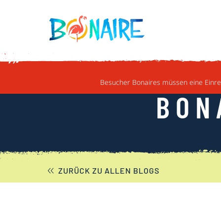
WEITER ZUM INHALT
Besucher Bonaires müssen eine Einrei
BON
ZURÜCK ZU ALLEN BLOGS