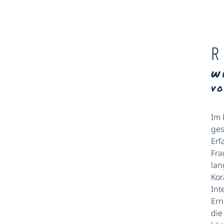
R
W
v
Im 
ges
Erf
Fra
lan
Kor
Int
Ern
die