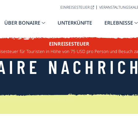
EINREISESTEUER
VERANSTALTUNGSKAL
ÜBER BONAIRE
UNTERKÜNFTE
ERLEBNISSE
EINREISESTEUER
sesteuer für Touristen in Höhe von 75 USD pro Person und Besuch za
AIRE NACHRIC