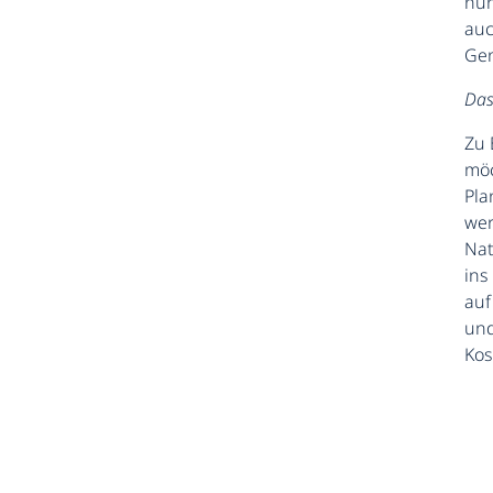
nur
auc
Gen
Das
Zu 
möc
Pla
wer
Nat
ins
auf
und
Ko