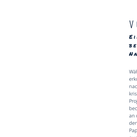
V
Ei
b
N
Wäh
erk
nac
kri
Pro
beo
an 
den
Pap