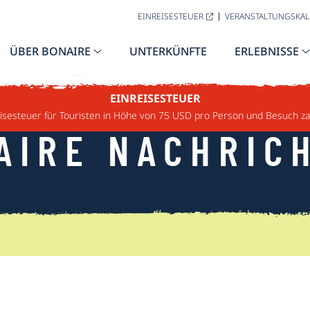
EINREISESTEUER
VERANSTALTUNGSKA
ÜBER BONAIRE
UNTERKÜNFTE
ERLEBNISSE
EINREISESTEUER
sesteuer für Touristen in Höhe von 75 USD pro Person und Besuch za
AIRE NACHRIC