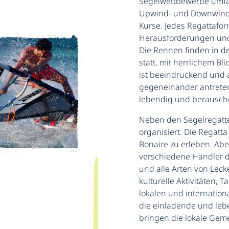
Segelwettbewerbe umfa
Upwind- und Downwind-
Kurse. Jedes Regattaform
Herausforderungen und 
Die Rennen finden in 
statt, mit herrlichem Bl
ist beeindruckend und 
gegeneinander antreten,
lebendig und berausch
Neben den Segelregatt
organisiert. Die Regatta 
Bonaire zu erleben. Ab
verschiedene Händler 
und alle Arten von Lec
kulturelle Aktivitäten, 
lokalen und internationa
die einladende und le
bringen die lokale Ge