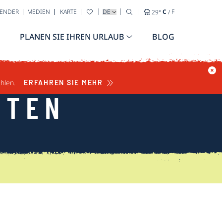
WÄHLEN SIE IHRE SPRACHE AUS
LENDER
MEDIEN
KARTE
29
°
C
/
F
PLANEN SIE IHREN URLAUB
BLOG
hlen.
ERFAHREN SIE MEHR
HTEN