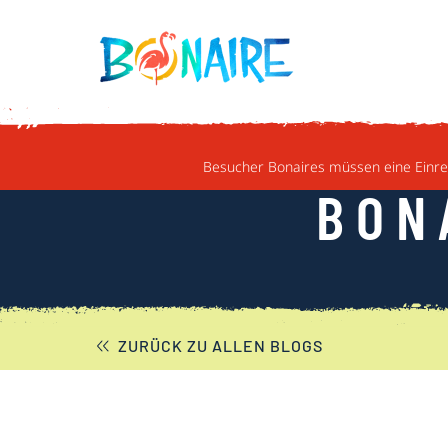
WEITER ZUM INHALT
Besucher Bonaires müssen eine Einrei
BON
ZURÜCK ZU ALLEN BLOGS