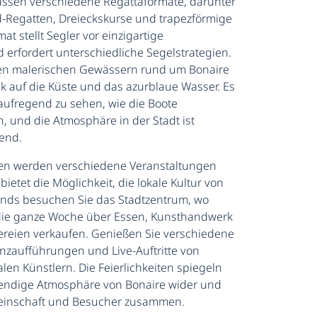
ssen verschiedene Regattaformate, darunter
Regatten, Dreieckskurse und trapezförmige
at stellt Segler vor einzigartige
erfordert unterschiedliche Segelstrategien.
den malerischen Gewässern rund um Bonaire
ick auf die Küste und das azurblaue Wasser. Es
aufregend zu sehen, wie die Boote
 und die Atmosphäre in der Stadt ist
end.
en werden verschiedene Veranstaltungen
bietet die Möglichkeit, die lokale Kultur von
ends besuchen Sie das Stadtzentrum, wo
die ganze Woche über Essen, Kunsthandwerk
kereien verkaufen. Genießen Sie verschiedene
Tanzaufführungen und Live-Auftritte von
len Künstlern. Die Feierlichkeiten spiegeln
bendige Atmosphäre von Bonaire wider und
meinschaft und Besucher zusammen.