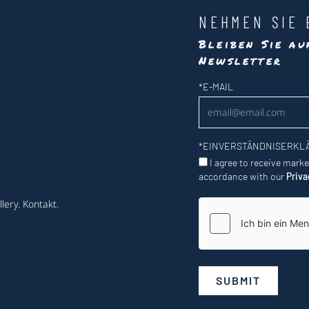
NEHMEN SIE 
Bleiben Sie a
Newsletter
Newsletter
*
E-MAIL
*
EINVERSTÄNDNISERKL
I agree to receive mark
accordance with our
Priva
lery
.
Kontakt
.
SUBMIT