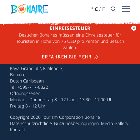
WEITER ZUM INHALT
°
C
/
F
Menü ö
EINREISESTEUER
Besucher Bonaires müssen eine Einreisesteuer für
Touristen in Höhe von 75 USD pro Person und Besuch
zahlen.
ERFAHREN SIE MEHR
Tourism Corporation Bonaire
Kaya Grandi #2, Kralendijk,
Bonaire
Dutch Caribbean
Tel: +599-717-8322
Öffnungszeiten:
Montag - Donnerstag 8 - 12 Uhr | 13:30 - 17:00 Uhr
Freitag 8 - 12 Uhr
Copyright 2026 Tourism Corporation Bonaire
Datenschutzrichtlinie
.
Nutzungsbedingungen
.
Media Gallery
.
Kontakt
.