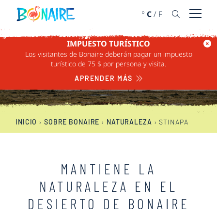
IR AL CONTENIDO
°
C
/
F
Abrir 
IMPUESTO TURÍSTICO
Los visitantes de Bonaire deberán pagar un impuesto
STINAPA
turístico de 75 $ por persona y visita.
APRENDER MÁS
INICIO
›
SOBRE BONAIRE
›
NATURALEZA
›
STINAPA
MANTIENE LA
NATURALEZA EN EL
DESIERTO DE BONAIRE