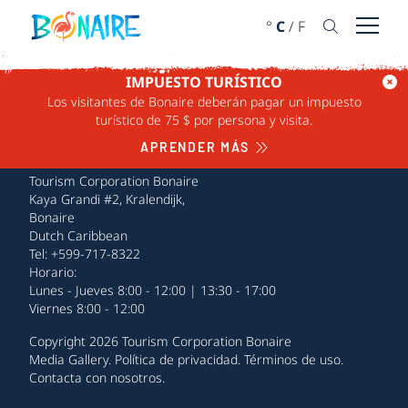
IR AL CONTENIDO
°
C
/
F
Abrir 
IMPUESTO TURÍSTICO
Los visitantes de Bonaire deberán pagar un impuesto
turístico de 75 $ por persona y visita.
APRENDER MÁS
Tourism Corporation Bonaire
Kaya Grandi #2, Kralendijk,
Bonaire
Dutch Caribbean
Tel: +599-717-8322
Horario:
Lunes - Jueves 8:00 - 12:00 | 13:30 - 17:00
Viernes 8:00 - 12:00
Copyright 2026 Tourism Corporation Bonaire
Media Gallery
.
Política de privacidad
.
Términos de uso
.
Contacta con nosotros
.