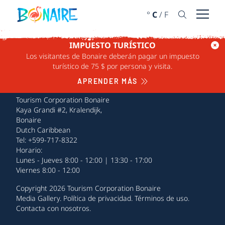
IR AL CONTENIDO
°
C
/
F
Abrir 
IMPUESTO TURÍSTICO
Los visitantes de Bonaire deberán pagar un impuesto
turístico de 75 $ por persona y visita.
APRENDER MÁS
Tourism Corporation Bonaire
Kaya Grandi #2, Kralendijk,
Bonaire
Dutch Caribbean
Tel: +599-717-8322
Horario:
Lunes - Jueves 8:00 - 12:00 | 13:30 - 17:00
Viernes 8:00 - 12:00
Copyright 2026 Tourism Corporation Bonaire
Media Gallery
.
Política de privacidad
.
Términos de uso
.
Contacta con nosotros
.