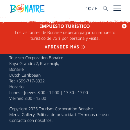
IR AL CONTENIDO
°
C
/
F
Abrir 
IMPUESTO TURÍSTICO
Los visitantes de Bonaire deberán pagar un impuesto
turístico de 75 $ por persona y visita.
APRENDER MÁS
Tourism Corporation Bonaire
Kaya Grandi #2, Kralendijk,
Bonaire
Dutch Caribbean
Tel: +599-717-8322
Horario:
Lunes - Jueves 8:00 - 12:00 | 13:30 - 17:00
Viernes 8:00 - 12:00
Copyright 2026 Tourism Corporation Bonaire
Media Gallery
.
Política de privacidad
.
Términos de uso
.
Contacta con nosotros
.