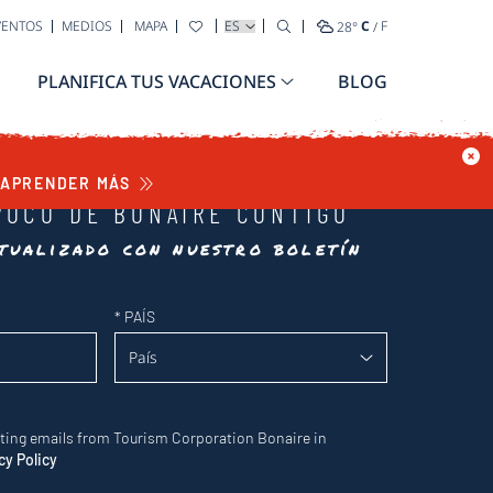
SELECCIONA TU IDIOMA
VENTOS
MEDIOS
MAPA
28
°
C
/
F
PLANIFICA TUS VACACIONES
BLOG
APRENDER MÁS
POCO DE BONAIRE CONTIGO
tualizado con nuestro boletín
*
PAÍS
eting emails from Tourism Corporation Bonaire in
cy Policy