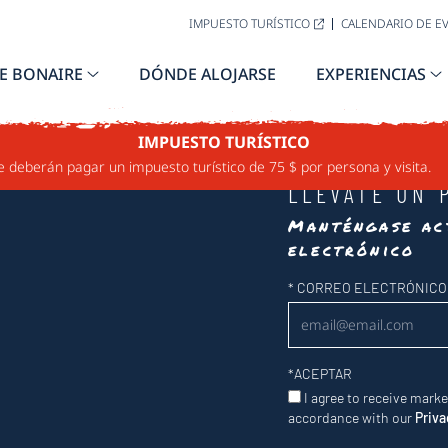
IMPUESTO TURÍSTICO
CALENDARIO DE E
E BONAIRE
DÓNDE ALOJARSE
EXPERIENCIAS
IMPUESTO TURÍSTICO
e deberán pagar un impuesto turístico de 75 $ por persona y visita.
LLÉVATE UN 
Manténgase ac
electrónico
Newsletter
*
CORREO ELECTRÓNICO
*
ACEPTAR
I agree to receive mark
accordance with our
Priva