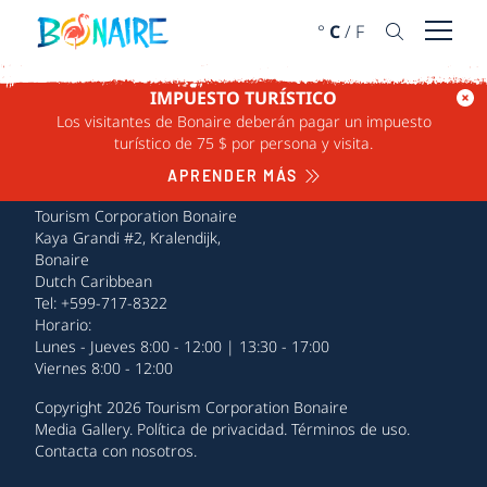
IR AL CONTENIDO
°
C
/
F
Abrir 
IMPUESTO TURÍSTICO
Los visitantes de Bonaire deberán pagar un impuesto
turístico de 75 $ por persona y visita.
APRENDER MÁS
Tourism Corporation Bonaire
Kaya Grandi #2, Kralendijk,
Bonaire
Dutch Caribbean
Tel: +599-717-8322
Horario:
Lunes - Jueves 8:00 - 12:00 | 13:30 - 17:00
Viernes 8:00 - 12:00
Copyright 2026 Tourism Corporation Bonaire
Media Gallery
.
Política de privacidad
.
Términos de uso
.
Contacta con nosotros
.