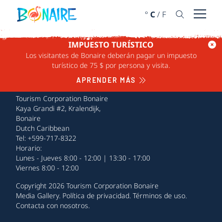
IR AL CONTENIDO
°
C
/
F
Abrir 
IMPUESTO TURÍSTICO
Los visitantes de Bonaire deberán pagar un impuesto
turístico de 75 $ por persona y visita.
APRENDER MÁS
Tourism Corporation Bonaire
Kaya Grandi #2, Kralendijk,
Bonaire
Dutch Caribbean
Tel: +599-717-8322
Horario:
Lunes - Jueves 8:00 - 12:00 | 13:30 - 17:00
Viernes 8:00 - 12:00
Copyright 2026 Tourism Corporation Bonaire
Media Gallery
.
Política de privacidad
.
Términos de uso
.
Contacta con nosotros
.