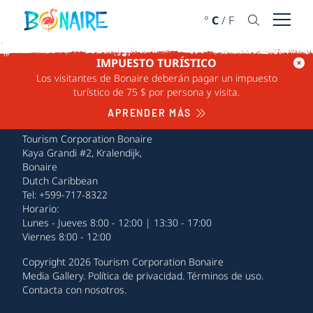
IR AL CONTENIDO
°
C
/
F
Abrir 
IMPUESTO TURÍSTICO
Los visitantes de Bonaire deberán pagar un impuesto
turístico de 75 $ por persona y visita.
APRENDER MÁS
Tourism Corporation Bonaire
Kaya Grandi #2, Kralendijk,
Bonaire
Dutch Caribbean
Tel: +599-717-8322
Horario:
Lunes - Jueves 8:00 - 12:00 | 13:30 - 17:00
Viernes 8:00 - 12:00
Copyright 2026 Tourism Corporation Bonaire
Media Gallery
.
Política de privacidad
.
Términos de uso
.
Contacta con nosotros
.