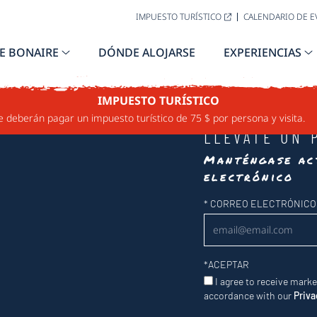
IMPUESTO TURÍSTICO
CALENDARIO DE 
E BONAIRE
DÓNDE ALOJARSE
EXPERIENCIAS
IMPUESTO TURÍSTICO
e deberán pagar un impuesto turístico de 75 $ por persona y visita.
LLÉVATE UN 
Manténgase ac
electrónico
Newsletter
*
CORREO ELECTRÓNICO
*
ACEPTAR
I agree to receive mark
accordance with our
Priva