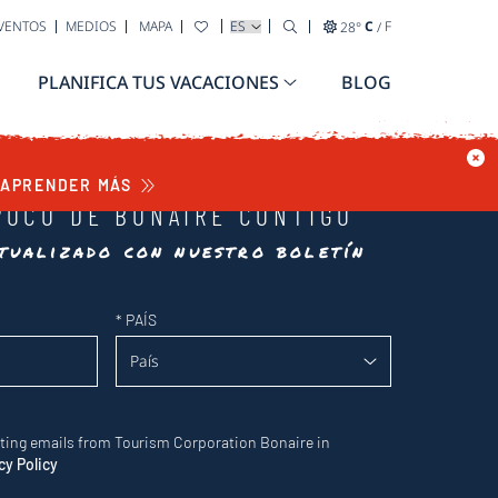
SELECCIONA TU IDIOMA
EVENTOS
MEDIOS
MAPA
28
°
C
/
F
PLANIFICA TUS VACACIONES
BLOG
APRENDER MÁS
POCO DE BONAIRE CONTIGO
tualizado con nuestro boletín
*
PAÍS
eting emails from Tourism Corporation Bonaire in
cy Policy