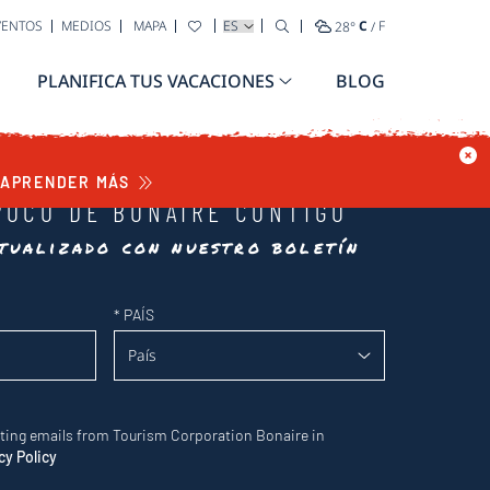
SELECCIONA TU IDIOMA
VENTOS
MEDIOS
MAPA
28
°
C
/
F
PLANIFICA TUS VACACIONES
BLOG
APRENDER MÁS
POCO DE BONAIRE CONTIGO
tualizado con nuestro boletín
*
PAÍS
eting emails from Tourism Corporation Bonaire in
cy Policy