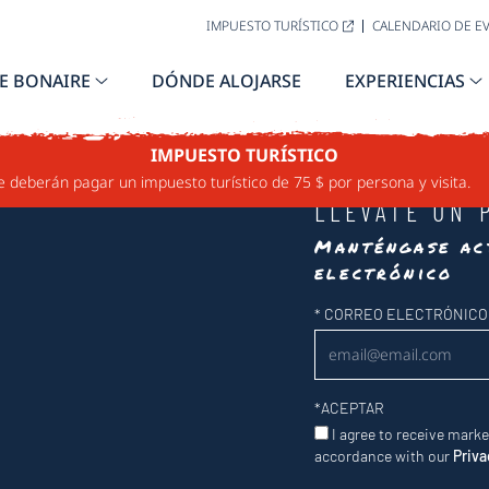
IMPUESTO TURÍSTICO
CALENDARIO DE E
E BONAIRE
DÓNDE ALOJARSE
EXPERIENCIAS
IMPUESTO TURÍSTICO
e deberán pagar un impuesto turístico de 75 $ por persona y visita.
LLÉVATE UN 
Manténgase ac
electrónico
Newsletter
*
CORREO ELECTRÓNICO
*
ACEPTAR
I agree to receive mark
accordance with our
Priva