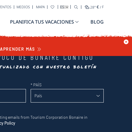
SELECCIONA TU IDIOMA
VENTOS
MEDIOS
MAPA
28
°
C
/
F
PLANIFICA TUS VACACIONES
BLOG
APRENDER MÁS
POCO DE BONAIRE CONTIGO
tualizado con nuestro boletín
*
PAÍS
eting emails from Tourism Corporation Bonaire in
cy Policy