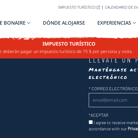
IMPUESTO TURÍSTICO
CALENDARIO DE E
E BONAIRE
DÓNDE ALOJARSE
EXPERIENCIAS
IMPUESTO TURÍSTICO
e deberán pagar un impuesto turístico de 75 $ por persona y visita.
LLÉVATE UN 
Manténgase ac
electrónico
Newsletter
*
CORREO ELECTRÓNICO
*
ACEPTAR
I agree to receive mark
accordance with our
Priva