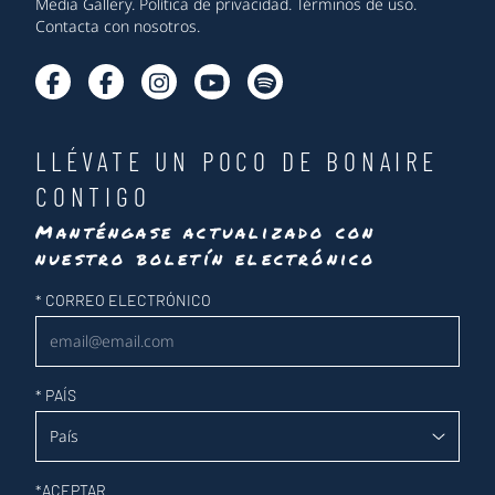
Media Gallery
.
Política de privacidad
.
Términos de uso
.
Contacta con nosotros
.
LLÉVATE UN POCO DE BONAIRE
CONTIGO
Manténgase actualizado con
nuestro boletín electrónico
Newsletter
*
CORREO ELECTRÓNICO
*
PAÍS
*
ACEPTAR