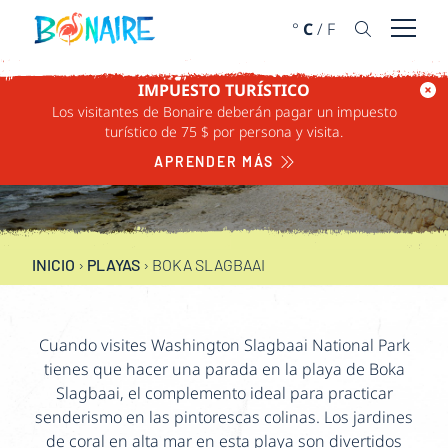
IR AL CONTENIDO
°
C
/
F
Abrir 
IMPUESTO TURÍSTICO
Los visitantes de Bonaire deberán pagar un impuesto
turístico de 75 $ por persona y visita.
BOKA SLAGBAAI
APRENDER MÁS
INICIO
›
PLAYAS
›
BOKA SLAGBAAI
Cuando visites Washington Slagbaai National Park
tienes que hacer una parada en la playa de Boka
Slagbaai, el complemento ideal para practicar
senderismo en las pintorescas colinas. Los jardines
de coral en alta mar en esta playa son divertidos