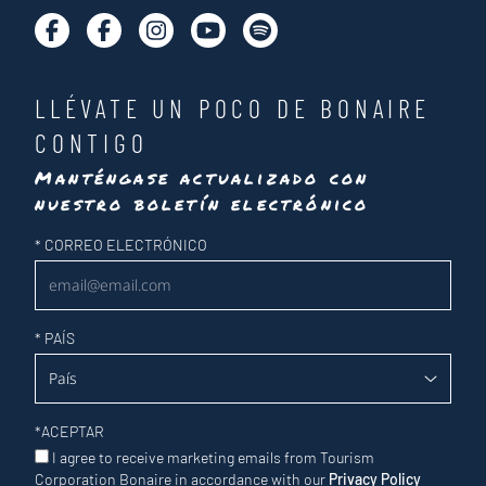
LLÉVATE UN POCO DE BONAIRE
CONTIGO
Manténgase actualizado con
nuestro boletín electrónico
Newsletter
*
CORREO ELECTRÓNICO
*
PAÍS
*
ACEPTAR
I agree to receive marketing emails from Tourism
Corporation Bonaire in accordance with our
Privacy Policy