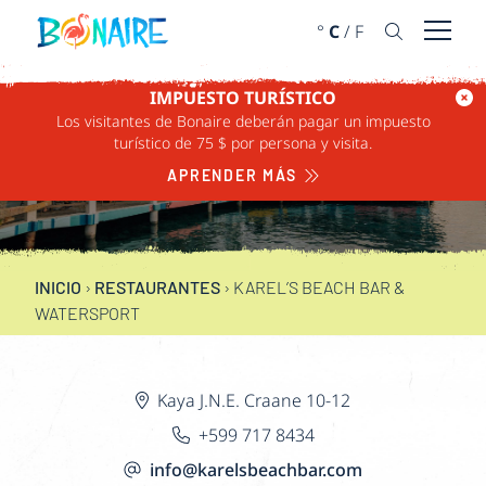
IR AL CONTENIDO
°
C
/
F
Abrir 
IMPUESTO TURÍSTICO
Los visitantes de Bonaire deberán pagar un impuesto
KAREL’S BEACH BAR
turístico de 75 $ por persona y visita.
& WATERSPORT
APRENDER MÁS
INICIO
›
RESTAURANTES
›
KAREL’S BEACH BAR &
WATERSPORT
Kaya J.N.E. Craane 10-12
+599 717 8434
info@karelsbeachbar.com