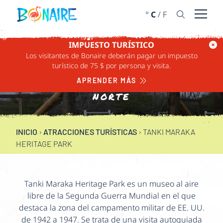
IR AL CONTENIDO
°
C
/
F
Abrir 
IMPUESTO TURÍSTICO
TANKI MARAKA
Los visitantes de Bonaire deberán pagar un impuesto
turístico de 75 $ por persona y visita.
HERITAGE PARK
APRENDER MÁS
NORTE
INICIO
›
ATRACCIONES TURÍSTICAS
›
TANKI MARAKA
HERITAGE PARK
Tanki Maraka Heritage Park es un museo al aire
libre de la Segunda Guerra Mundial en el que
destaca la zona del campamento militar de EE. UU.
de 1942 a 1947. Se trata de una visita autoguiada