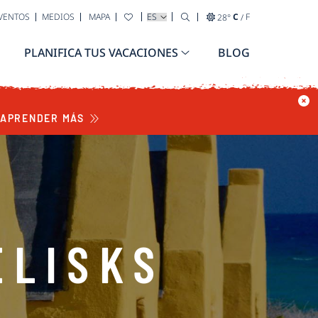
SELECCIONA TU IDIOMA
EVENTOS
MEDIOS
MAPA
28
°
C
/
F
PLANIFICA TUS VACACIONES
BLOG
APRENDER MÁS
ELISKS