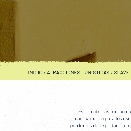
INICIO
›
ATRACCIONES TURÍSTICAS
›
SLAVE 
Estas cabañas fueron con
campamento para los escla
productos de exportación má