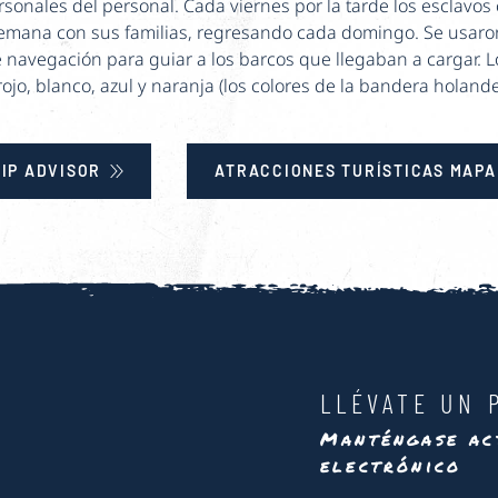
sonales del personal. Cada viernes por la tarde los esclavo
semana con sus familias, regresando cada domingo. Se usaro
navegación para guiar a los barcos que llegaban a cargar. L
rojo, blanco, azul y naranja (los colores de la bandera holande
IP ADVISOR
ATRACCIONES TURÍSTICAS MAPA
LLÉVATE UN 
Manténgase ac
electrónico