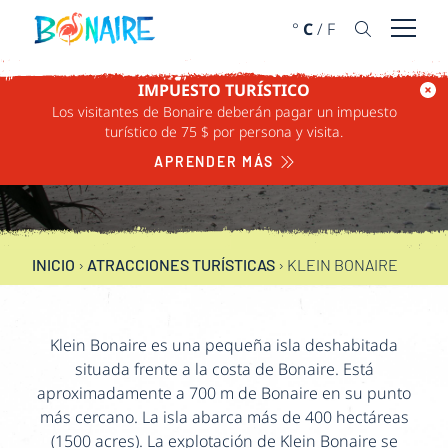
IR AL CONTENIDO
°
C
/
F
Abrir 
IMPUESTO TURÍSTICO
Los visitantes de Bonaire deberán pagar un impuesto
turístico de 75 $ por persona y visita.
KLEIN BONAIRE
APRENDER MÁS
INICIO
›
ATRACCIONES TURÍSTICAS
›
KLEIN BONAIRE
Klein Bonaire es una pequeña isla deshabitada
situada frente a la costa de Bonaire. Está
aproximadamente a 700 m de Bonaire en su punto
más cercano. La isla abarca más de 400 hectáreas
(1500 acres). La explotación de Klein Bonaire se