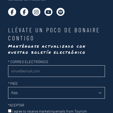
LLÉVATE UN POCO DE BONAIRE
CONTIGO
Manténgase actualizado con
nuestro boletín electrónico
Newsletter
*
CORREO ELECTRÓNICO
*
PAÍS
*
ACEPTAR
I agree to receive marketing emails from Tourism