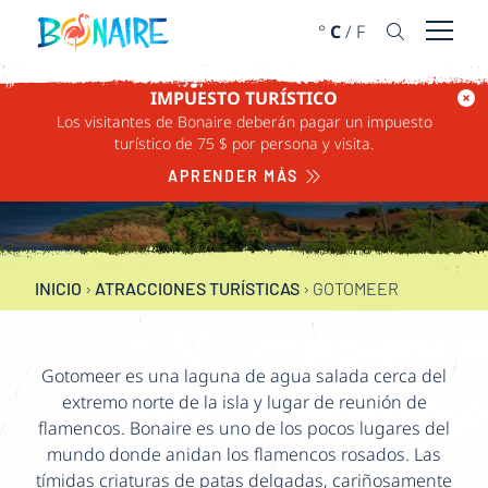
IR AL CONTENIDO
°
C
/
F
Abrir 
IMPUESTO TURÍSTICO
Los visitantes de Bonaire deberán pagar un impuesto
GOTOMEER
turístico de 75 $ por persona y visita.
APRENDER MÁS
NORTE
INICIO
›
ATRACCIONES TURÍSTICAS
›
GOTOMEER
Gotomeer es una laguna de agua salada cerca del
extremo norte de la isla y lugar de reunión de
flamencos. Bonaire es uno de los pocos lugares del
mundo donde anidan los flamencos rosados. Las
tímidas criaturas de patas delgadas, cariñosamente