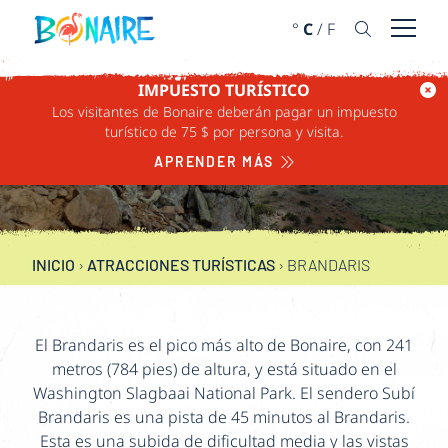
IR AL CONTENIDO
°
C
/
F
Abrir 
IMPUESTO TURÍSTICO
Los visitantes de Bonaire deberán pagar un impuesto
turístico de 75 $ por persona y visita.
BRANDARIS
APRENDER MÁS
INICIO
›
ATRACCIONES TURÍSTICAS
›
BRANDARIS
El Brandaris es el pico más alto de Bonaire, con 241
metros (784 pies) de altura, y está situado en el
Washington Slagbaai National Park. El sendero Subí
Brandaris es una pista de 45 minutos al Brandaris.
Esta es una subida de dificultad media y las vistas