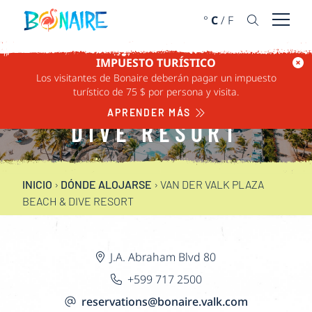
IR AL CONTENIDO
°
C
/
F
Abrir 
IMPUESTO TURÍSTICO
VAN DER VALK
Los visitantes de Bonaire deberán pagar un impuesto
turístico de 75 $ por persona y visita.
PLAZA BEACH &
APRENDER MÁS
DIVE RESORT
INICIO
›
DÓNDE ALOJARSE
›
VAN DER VALK PLAZA
BEACH & DIVE RESORT
J.A. Abraham Blvd 80
+599 717 2500
reservations@bonaire.valk.com