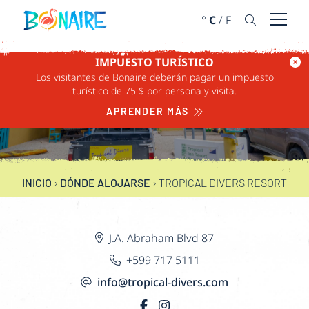
IR AL CONTENIDO
°
C
/
F
Abrir 
IMPUESTO TURÍSTICO
Los visitantes de Bonaire deberán pagar un impuesto
TROPICAL DIVERS
turístico de 75 $ por persona y visita.
RESORT
APRENDER MÁS
INICIO
›
DÓNDE ALOJARSE
›
TROPICAL DIVERS RESORT
J.A. Abraham Blvd 87
+599 717 5111
info@tropical-divers.com