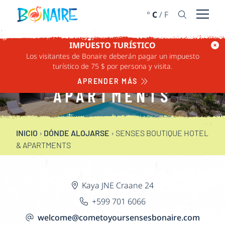
IR AL CONTENIDO
°
C
/
F
Abrir 
IMPUESTO TURÍSTICO
SENSES BOUTIQUE
Los visitantes de Bonaire deberán pagar un impuesto
turístico de 75 $ por persona y visita.
HOTEL &
APRENDER MÁS
APARTMENTS
INICIO
›
DÓNDE ALOJARSE
›
SENSES BOUTIQUE HOTEL
& APARTMENTS
Kaya JNE Craane 24
+599 701 6066
welcome@cometoyoursensesbonaire.com