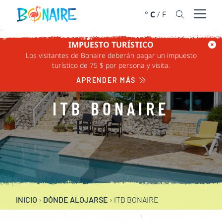
IR AL CONTENIDO
°
C
/
F
Abrir 
IMPUESTO TURÍSTICO
Los visitantes de Bonaire deberán pagar un impuesto
turístico de 75 $ por persona y visita.
APRENDER MÁS
ITB BONAIRE
INICIO
›
DÓNDE ALOJARSE
›
ITB BONAIRE