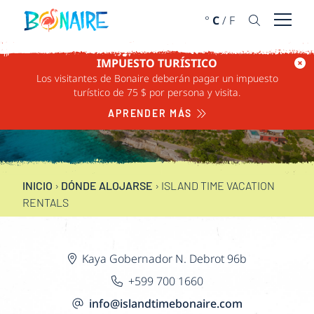
IR AL CONTENIDO
°
C
/
F
Abrir 
IMPUESTO TURÍSTICO
Los visitantes de Bonaire deberán pagar un impuesto
ISLAND TIME
turístico de 75 $ por persona y visita.
VACATION RENTALS
APRENDER MÁS
INICIO
›
DÓNDE ALOJARSE
›
ISLAND TIME VACATION
RENTALS
Kaya Gobernador N. Debrot 96b
+599 700 1660
info@islandtimebonaire.com