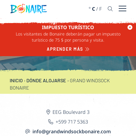
IR AL CONTENIDO
°
C
/
F
Abrir 
IMPUESTO TURÍSTICO
Los visitantes de Bonaire deberán pagar un impuesto
GRAND WINDSOCK
turístico de 75 $ por persona y visita.
BONAIRE
APRENDER MÁS
INICIO
›
DÓNDE ALOJARSE
›
GRAND WINDSOCK
BONAIRE
EEG Boulevard 3
+599 717 5363
info@grandwindsockbonaire.com