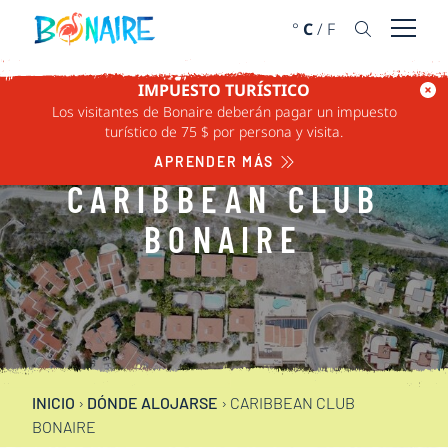
IR AL CONTENIDO
°
C
/
F
Abrir 
IMPUESTO TURÍSTICO
Los visitantes de Bonaire deberán pagar un impuesto
turístico de 75 $ por persona y visita.
APRENDER MÁS
CARIBBEAN CLUB
BONAIRE
INICIO
›
DÓNDE ALOJARSE
›
CARIBBEAN CLUB
BONAIRE