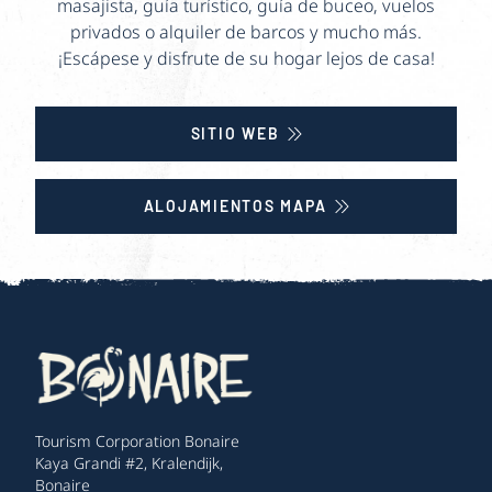
masajista, guía turístico, guía de buceo, vuelos
privados o alquiler de barcos y mucho más.
¡Escápese y disfrute de su hogar lejos de casa!
SITIO WEB
ALOJAMIENTOS MAPA
Tourism Corporation Bonaire
Kaya Grandi #2, Kralendijk,
Bonaire