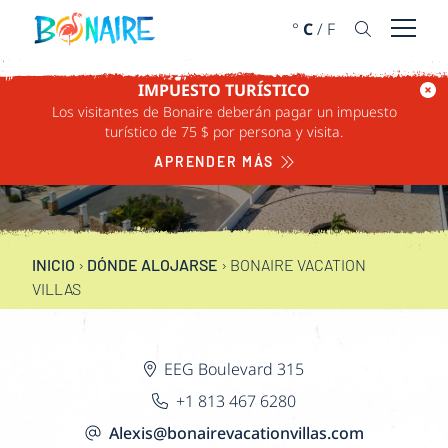
IR AL CONTENIDO
°
C
/
F
Abrir 
IMPUESTO TURÍSTICO
Los visitantes de Bonaire deberán pagar un impuesto
BONAIRE VACATION
turístico de 75 $ por persona y visita.
VILLAS
APRENDER MÁS
INICIO
›
DÓNDE ALOJARSE
›
BONAIRE VACATION
VILLAS
EEG Boulevard 315
‪+1 813 467 6280‬
Alexis@bonairevacationvillas.com