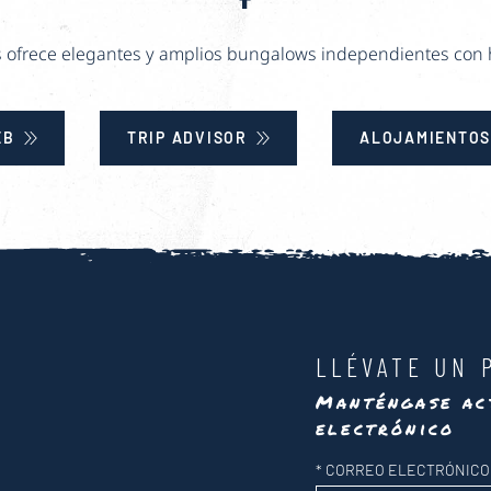
 ofrece elegantes y amplios bungalows independientes con 
EB
TRIP ADVISOR
ALOJAMIENTOS
LLÉVATE UN 
Manténgase ac
electrónico
Newsletter
*
CORREO ELECTRÓNICO