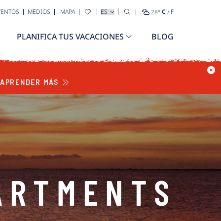
SELECCIONA TU IDIOMA
VENTOS
MEDIOS
MAPA
28
°
C
/
F
PLANIFICA TUS VACACIONES
BLOG
APRENDER MÁS
ARTMENTS