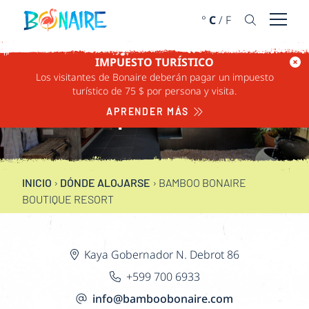
IR AL CONTENIDO
°
C
/
F
Abrir 
IMPUESTO TURÍSTICO
Los visitantes de Bonaire deberán pagar un impuesto
BAMBOO BONAIRE
turístico de 75 $ por persona y visita.
BOUTIQUE RESORT
APRENDER MÁS
INICIO
›
DÓNDE ALOJARSE
›
BAMBOO BONAIRE
BOUTIQUE RESORT
Kaya Gobernador N. Debrot 86
+599 700 6933
info@bamboobonaire.com