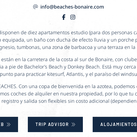
info@beaches-bonaire.com
isponen de diez apartamentos estudio (para dos personas 
n equipada, un baño con ducha de efecto lluvia y un porche
esio, tumbonas, una zona de barbacoa y una terraza en la a
tán en la carretera de la costa al sur de Bonaire, con club
ia a pie de Bachelor’s Beach y Donkey Beach. Está muy cerca
punto para practicar kitesurf, Atlantis, y el paraíso del windsur
BEACHES. Con una copa de bienvenida en la azotea, podemos c
mos coches de alquiler en nuestra propiedad, por lo que tu
 registro y salida son flexibles sin costo adicional (dependien
EB
TRIP ADVISOR
ALOJAMIENTOS