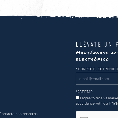
LLÉVATE UN 
Manténgase ac
electrónico
Newsletter
*
CORREO ELECTRÓNICO
*
ACEPTAR
I agree to receive mark
accordance with our
Priva
Contacta con nosotros
.