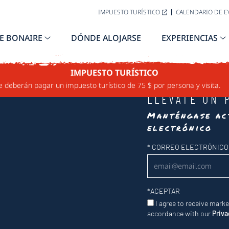
IMPUESTO TURÍSTICO
CALENDARIO DE 
E BONAIRE
DÓNDE ALOJARSE
EXPERIENCIAS
IMPUESTO TURÍSTICO
e deberán pagar un impuesto turístico de 75 $ por persona y visita.
LLÉVATE UN 
Manténgase ac
electrónico
Newsletter
*
CORREO ELECTRÓNICO
*
ACEPTAR
I agree to receive mark
accordance with our
Priva