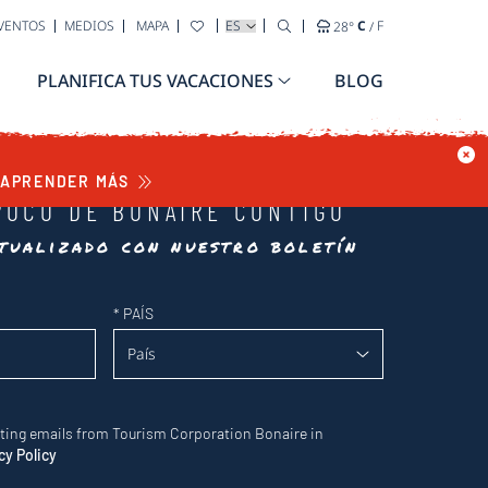
SELECCIONA TU IDIOMA
EVENTOS
MEDIOS
MAPA
28
°
C
/
F
PLANIFICA TUS VACACIONES
BLOG
APRENDER MÁS
POCO DE BONAIRE CONTIGO
tualizado con nuestro boletín
*
PAÍS
eting emails from Tourism Corporation Bonaire in
cy Policy