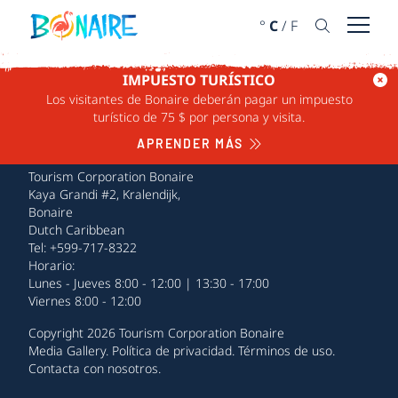
IR AL CONTENIDO
°
C
/
F
Abrir 
IMPUESTO TURÍSTICO
Los visitantes de Bonaire deberán pagar un impuesto
turístico de 75 $ por persona y visita.
APRENDER MÁS
Tourism Corporation Bonaire
Kaya Grandi #2, Kralendijk,
Bonaire
Dutch Caribbean
Tel: +599-717-8322
Horario:
Lunes - Jueves 8:00 - 12:00 | 13:30 - 17:00
Viernes 8:00 - 12:00
Copyright 2026 Tourism Corporation Bonaire
Media Gallery
.
Política de privacidad
.
Términos de uso
.
Contacta con nosotros
.